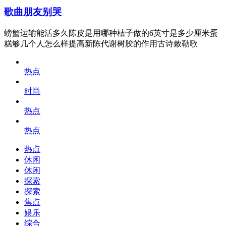
歌曲朋友别哭
螃蟹运输能活多久陈皮是用哪种桔子做的6英寸是多少厘米蛋
糕够几个人怎么样提高新陈代谢树胶的作用古诗敕勒歌
热点
时尚
热点
热点
热点
休闲
休闲
探索
探索
焦点
娱乐
综合