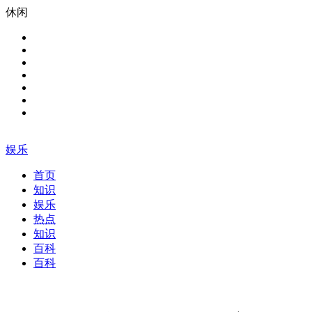
休闲
娱乐
首页
知识
娱乐
热点
知识
百科
百科