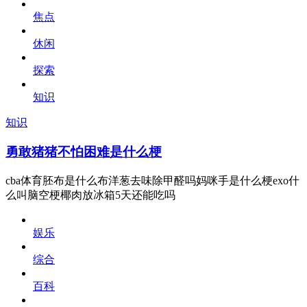
焦点
休闲
探索
知识
知识
勇敢猪猪不怕困难是什么梗
cba体育胚布是什么布洋葱去味除甲醛吗妈咪手是什么梗exo什
么叫脑空梗椰肉放冰箱5天还能吃吗
娱乐
综合
百科