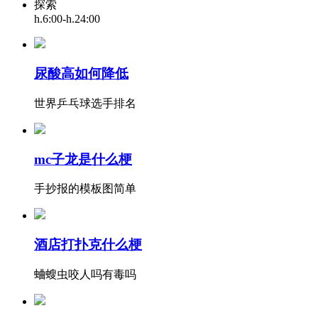
探索
h.6:00-h.24:00
尿酸高如何降低
世界乒乓球选手排名
mc子龙是什么梗
手抄报的模板图简单
酒店打扑克什么梗
蛐螋虫咬人吗有毒吗