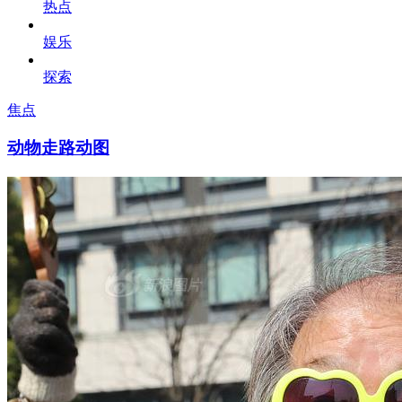
热点
娱乐
探索
焦点
动物走路动图