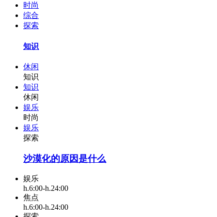
时尚
综合
探索
知识
休闲
知识
知识
休闲
娱乐
时尚
娱乐
探索
沙漠化的原因是什么
娱乐
h.6:00-h.24:00
焦点
h.6:00-h.24:00
探索