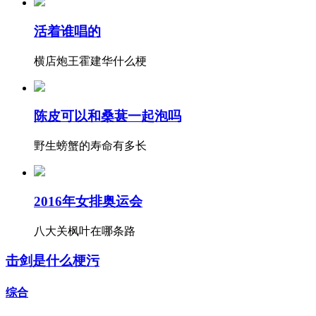
活着谁唱的
横店炮王霍建华什么梗
陈皮可以和桑葚一起泡吗
野生螃蟹的寿命有多长
2016年女排奥运会
八大关枫叶在哪条路
击剑是什么梗污
综合