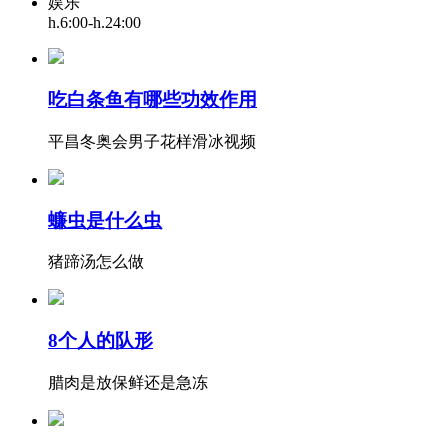
娱乐
h.6:00-h.24:00
吃白条鱼有哪些功效作用
平昌冬奥会男子花样滑冰视频
蠊虫是什么虫
猪蹄汤怎么做
8个人的队形
腊肉是放保鲜还是急冻