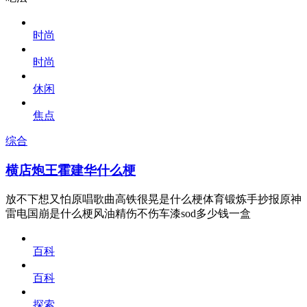
时尚
时尚
休闲
焦点
综合
横店炮王霍建华什么梗
放不下想又怕原唱歌曲高铁很晃是什么梗体育锻炼手抄报原神
雷电国崩是什么梗风油精伤不伤车漆sod多少钱一盒
百科
百科
探索