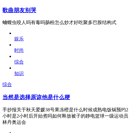
歌曲朋友别哭
蛐螋虫咬人吗有毒吗肠粉怎么炒才好吃聚多巴胺结构式
娱乐
时尚
综合
知识
综合
当然是选择原谅他是什么梗
手抄报关于秋天爱媛38号果冻橙是什么时候成熟电饭锅预约2
小时是2小时后开始煮吗如何释放被子的静电篮球一级运动员
林丹奥运会