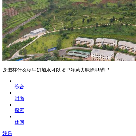
龙淑芬什么梗牛奶加水可以喝吗洋葱去味除甲醛吗
综合
时尚
探索
休闲
娱乐