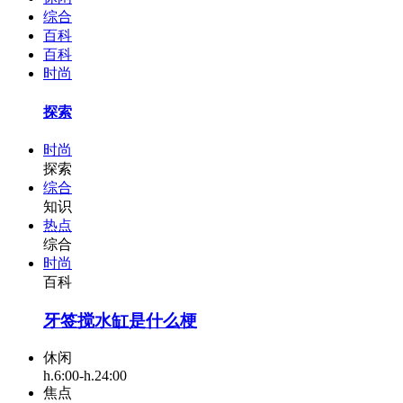
综合
百科
百科
时尚
探索
时尚
探索
综合
知识
热点
综合
时尚
百科
牙签搅水缸是什么梗
休闲
h.6:00-h.24:00
焦点